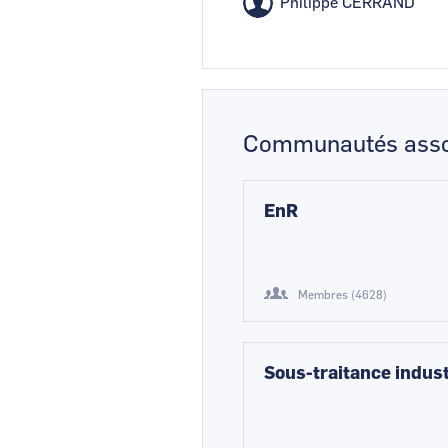
Philippe CERRAND
Communautés asso
EnR
Membres (4628)
Sous-traitance indust