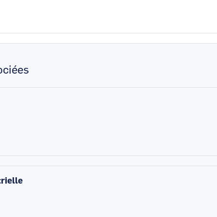
ciées
rielle