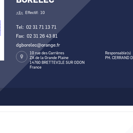
BORELEC
Comment demande
Effectif
10
Comment supprim
Tel
02 31 71 13 71
Contactez-nous
Fax
02 31 26 43 81
dgborelec@orange.fr
10 rue des Carrières
Responsable(s)
ZA de la Grande Plaine
PH. CERRAND 
14760
BRETTEVILE SUR ODON
France