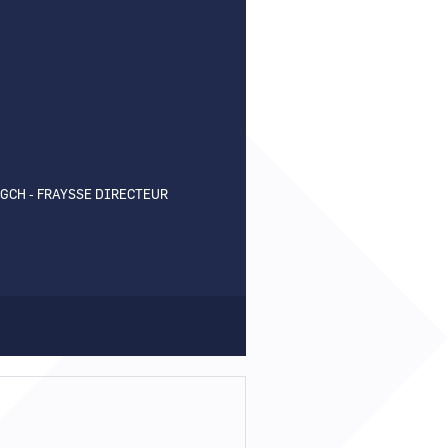
r un nouveau mot de passe ?
er mon compte ?
DGCH - FRAYSSE DIRECTEUR