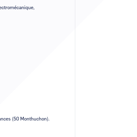
lectromécanique,
tances (50 Monthuchon).