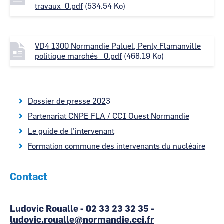
l
travaux_0.pdf
(534.54 Ko)
e
F
VD4 1300 Normandie Paluel, Penly Flamanville
i
politique marchés _0.pdf
(468.19 Ko)
l
e
Dossier de presse 202
3
Partenariat CNPE FLA / CCI Ouest Normandie
Le guide de l'intervenant
Formation commune des intervenants du nucléaire
Contact
Ludovic Roualle - 02 33 23 32 35 -
ludovic.roualle@normandie.cci.fr