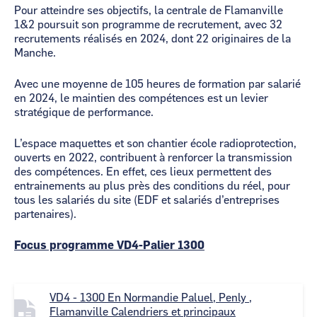
Pour atteindre ses objectifs, la centrale de Flamanville
1&2 poursuit son programme de recrutement, avec 32
recrutements réalisés en 2024, dont 22 originaires de la
Manche.
Avec une moyenne de 105 heures de formation par salarié
en 2024, le maintien des compétences est un levier
stratégique de performance.
L’espace maquettes et son chantier école radioprotection,
ouverts en 2022, contribuent à renforcer la transmission
des compétences. En effet, ces lieux permettent des
entrainements au plus près des conditions du réel, pour
tous les salariés du site (EDF et salariés d’entreprises
partenaires).
Focus programme VD4-Palier 1300
F
VD4 - 1300 En Normandie Paluel, Penly ,
i
Flamanville Calendriers et principaux