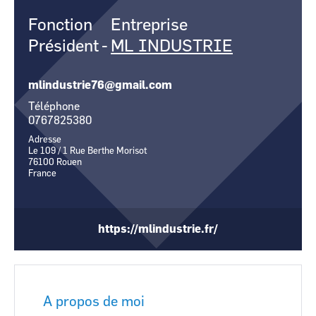
CCI Business
CCI Business
Fonction
Entreprise
Occitanie
Occitanie
Président
-
ML INDUSTRIE
CCI Business
CCI Business
Pays de la Loire
Pays de la Loire
mlindustrie76@gmail.com
Téléphone
0767825380
Adresse
Le 109 / 1 Rue Berthe Morisot
76100
Rouen
France
https://mlindustrie.fr/
A propos de moi