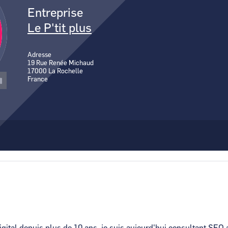
Entreprise
Comment demande
Le P'tit plus
Comment supprim
Contactez-nous
Adresse
19 Rue Renée Michaud
17000
La Rochelle
France
gital depuis plus de 10 ans, je suis aujourd'hui consultant SEO 