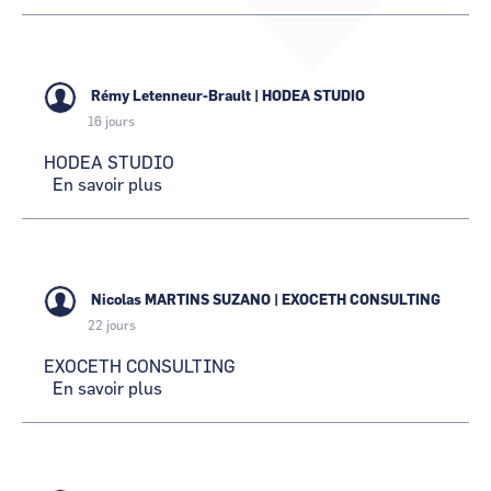
Les
sentinelles
CCI Business
CCI Business
Occitanie
Occitanie
69
CCI Business
CCI Business
Pays de la Loire
Pays de la Loire
Rémy Letenneur-Brault
|
HODEA STUDIO
16 jours
HODEA STUDIO
En savoir plus
sur
HODEA
STUDIO
Nicolas MARTINS SUZANO
|
EXOCETH CONSULTING
22 jours
EXOCETH CONSULTING
En savoir plus
sur
EXOCETH
CONSULTING