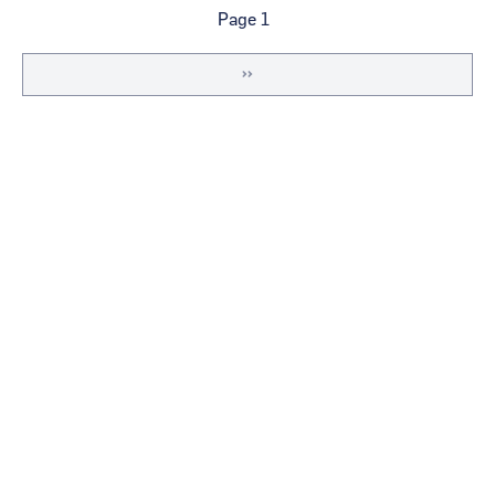
Pagination
Page 1
Page
››
suivante