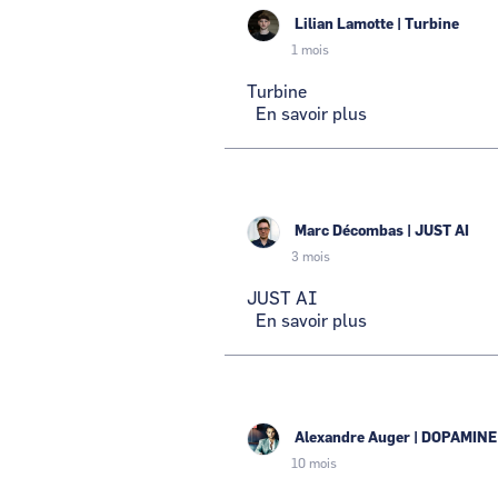
Lilian Lamotte
|
Turbine
1 mois
Turbine
En savoir plus
sur
Turbine
CCI Business
Pays de la Loire
Marc Décombas
|
JUST AI
3 mois
JUST AI
En savoir plus
sur
JUST
AI
Alexandre Auger
|
DOPAMINE
10 mois