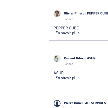
Olivier Pinard
|
PEPPER CUB
1 année
PEPPER CUBE
En savoir plus
sur
PEPPER
CUBE
Vincent Hibon
|
ASURi
1 année
ASURi
En savoir plus
sur
ASURi
Pierre Bunel
|
AI - SERVICES