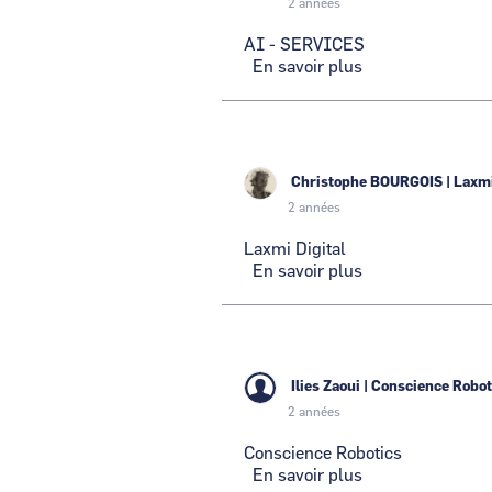
2 années
AI - SERVICES
En savoir plus
sur
AI
-
SERVICES
Christophe BOURGOIS
|
Laxmi
2 années
Laxmi Digital
En savoir plus
sur
Laxmi
Digital
Ilies Zaoui
|
Conscience Robot
2 années
Conscience Robotics
En savoir plus
sur