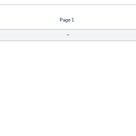
Page 1
Page
››
suivante