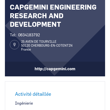
CAPGEMINI ENGINEERING
CCI Business
CCI Business
Occitanie
Occitanie
RESEARCH AND
CCI Business
CCI Business
Pays de la Loire
Pays de la Loire
DEVELOPMENT
Tel
0634183792
25 AVEN DE TOURVILLE
50120
CHERBOURG-EN-COTENTIN
France
http://capgemini.com
Activité détaillée
Ingénierie